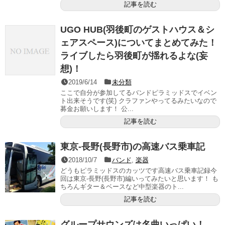
記事を読む
UGO HUB(羽後町のゲストハウス＆シ
ェアスペース)についてまとめてみた！
ライブしたら羽後町が揺れるよな(妄
想)！
2019/6/14
未分類
ここで自分が参加してるバンドピラミッドスでイベン
ト出来そうです(笑) クラファンやってるみたいなので
募金お願いします！ 公...
記事を読む
東京-長野(長野市)の高速バス乗車記
2018/10/7
バンド
,
楽器
どうもピラミッドスのカッツです高速バス乗車記録今
回は東京-長野(長野市)編いってみたいと思います！ も
ちろんギター＆ベースなど中型楽器のト...
記事を読む
グループサウンズは名曲いっぱい！