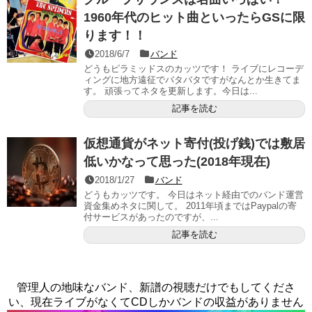
1960年代のヒット曲といったらGSに限
ります！！
2018/6/7
バンド
どうもピラミッドスのカッツです！ ライブにレコーデ
ィングに地方遠征でバタバタですがなんとか生きてま
す。 頑張ってネタを更新します。今日は...
記事を読む
仮想通貨がネット寄付(投げ銭)では敷居
低いかなって思った(2018年現在)
2018/1/27
バンド
どうもカッツです。 今日はネット経由でのバンド運営
資金集めネタに関して。 2011年頃まではPaypalの寄
付サービスがあったのですが、...
記事を読む
管理人の地味なバンド、新譜の視聴だけでもしてくださ
い、現在ライブがなくてCDしかバンドの収益がありません