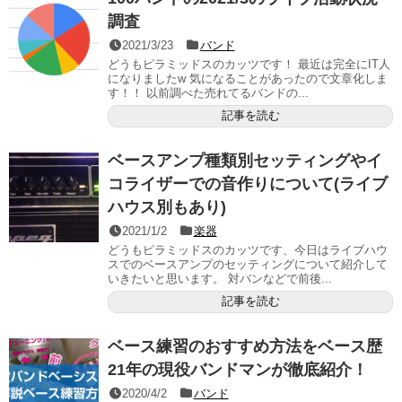
調査
2021/3/23
バンド
どうもピラミッドスのカッツです！ 最近は完全にIT人
になりましたw 気になることがあったので文章化しま
す！！ 以前調べた売れてるバンドの...
記事を読む
ベースアンプ種類別セッティングやイ
コライザーでの音作りについて(ライブ
ハウス別もあり)
2021/1/2
楽器
どうもピラミッドスのカッツです、今日はライブハウ
スでのベースアンプのセッティングについて紹介して
いきたいと思います。 対バンなどで前後...
記事を読む
ベース練習のおすすめ方法をベース歴
21年の現役バンドマンが徹底紹介！
2020/4/2
バンド