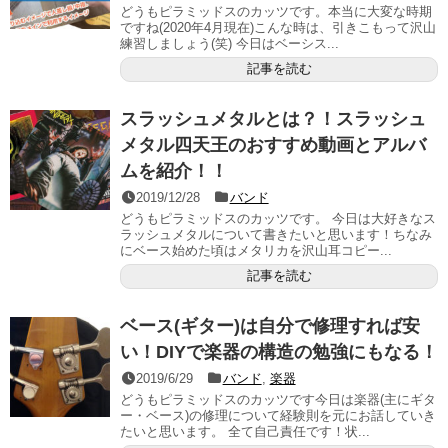
どうもピラミッドスのカッツです。本当に大変な時期
ですね(2020年4月現在)こんな時は、引きこもって沢山
練習しましょう(笑) 今日はベーシス...
記事を読む
スラッシュメタルとは？！スラッシュ
メタル四天王のおすすめ動画とアルバ
ムを紹介！！
2019/12/28
バンド
どうもピラミッドスのカッツです。 今日は大好きなス
ラッシュメタルについて書きたいと思います！ちなみ
にベース始めた頃はメタリカを沢山耳コピー...
記事を読む
ベース(ギター)は自分で修理すれば安
い！DIYで楽器の構造の勉強にもなる！
2019/6/29
バンド
,
楽器
どうもピラミッドスのカッツです今日は楽器(主にギタ
ー・ベース)の修理について経験則を元にお話していき
たいと思います。 全て自己責任です！状...