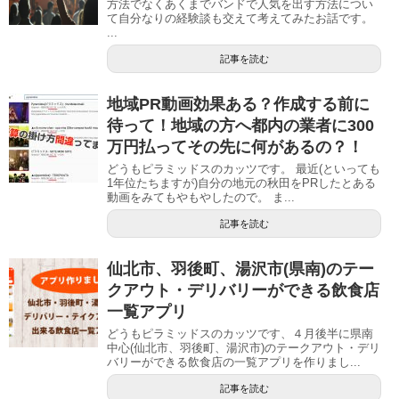
方法でなくあくまでバンドで人気を出す方法につい
て自分なりの経験談も交えて考えてみたお話です。
...
記事を読む
地域PR動画効果ある？作成する前に
待って！地域の方へ都内の業者に300
万円払ってその先に何があるの？！
どうもピラミッドスのカッツです。 最近(といっても
1年位たちますが)自分の地元の秋田をPRしたとある
動画をみてもやもやしたので。 ま...
記事を読む
仙北市、羽後町、湯沢市(県南)のテー
クアウト・デリバリーができる飲食店
一覧アプリ
どうもピラミッドスのカッツです、４月後半に県南
中心(仙北市、羽後町、湯沢市)のテークアウト・デリ
バリーができる飲食店の一覧アプリを作りまし...
記事を読む