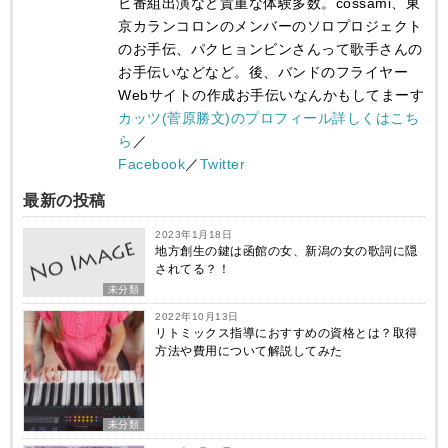
ビ番組出演など貴重な体験多数。cossami、東
京カランコロンのメンバーのソロプロジェクト
のお手伝、パクヒョンビンさんって歌手さんの
お手伝いなどなど。後、バンドのフライヤー
Webサイトの作成お手伝いなんかもしてまーす
カッツ(菅原勝文)のプロフィール詳しくはこち
ら
／
Facebook
／
Twitter
最新の投稿
2023年1月18日
地方創生の鍵は函館の女、新潟の女の歌詞に隠
されてる？！
未分類
2022年10月13日
リトミックス指導におすすめの資格とは？取得
方法や費用について解説してみた
未分類