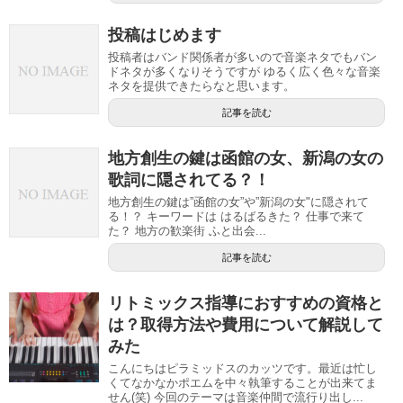
投稿はじめます
投稿者はバンド関係者が多いので音楽ネタでもバン
ドネタが多くなりそうですが ゆるく広く色々な音楽
ネタを提供できたらなと思います。
記事を読む
地方創生の鍵は函館の女、新潟の女の
歌詞に隠されてる？！
地方創生の鍵は”函館の女”や”新潟の女"に隠されて
る！？ キーワードは はるばるきた？ 仕事で来て
た？ 地方の歓楽街 ふと出会...
記事を読む
リトミックス指導におすすめの資格と
は？取得方法や費用について解説して
みた
こんにちはピラミッドスのカッツです。最近は忙し
くてなかなかポエムを中々執筆することが出来てま
せん(笑) 今回のテーマは音楽仲間で流行り出し...