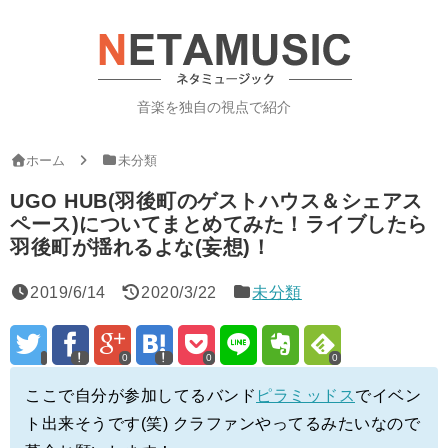
音楽を独自の視点で紹介
ホーム
未分類
UGO HUB(羽後町のゲストハウス＆シェアス
ペース)についてまとめてみた！ライブしたら
羽後町が揺れるよな(妄想)！
2019/6/14
2020/3/22
未分類
0
0
0
ここで自分が参加してるバンド
ピラミッドス
でイベン
ト出来そうです(笑) クラファンやってるみたいなので