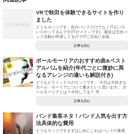
VRで秋田を体験できるサイトを作り
ました
どうもカッツです。自分バンドだけでなくITもいろ
いろやってるんです(ITがメインです)、最近は完全バ
ンド活動が停滞してるのでITに完全に全振...
記事を読む
ポールモーリアのおすすめ曲&ベスト
アルバムを紹介(年代ごとに微妙に異
なるアレンジの違いも解説付き)
どうもピラミッドスのカッツです。 今日は大好きな
ポール・モーリアについて書きたいと思います。 ポ
ールモーリアとは？今何してる？ 早...
記事を読む
バンド集客ネタ！バンド人気を出す方
法具体的な費用
どうもカッツですまずはじめにこれはバンドの集客