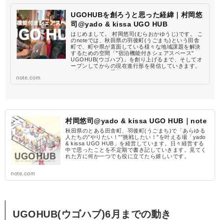
UGOHUBを創ろうと思った経緯｜村岡悠
司@yado & kissa UGO HUB
はじめまして。 村岡悠司(むらおかゆうじ)です。 こ
のnoteでは、秋田県の羽後町(うごまち)という田舎
町で、町や県が直面している様々な地域課題を解決
するための空間「"宿泊機能付きシェアスペース"
UGOHUB(ウゴハブ)」を創り上げるまで、そしてオ
ープンしてからの現在進行形を発信していきます。
ゲストハウスや田舎...
note.com
村岡悠司@yado & kissa UGO HUB｜note
秋田県のとある田舎町、羽後町(うごまち)で「あらゆる
人たちの"やりたい！""挑戦したい！"を叶える場「yado
& kissa UGO HUB」を経営しています。日々経営する
中で思ったことを不定期で書き記していきます。見てく
れた方に何か一つでも役に立てたら嬉しいです。
note.com
UGOHUB(ウゴハブ)6月までの動き