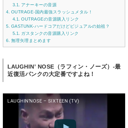
3.1.
アナーキーの音源
4.
OUTRAGE-国内最強スラッシュメタル！
4.1.
OUTRAGEの音源購入リンク
5.
GASTUNK-ハードコアだけどビジュアルの始祖？
5.1.
ガスタンクの音源購入リンク
6.
無理矢理まとめます
LAUGHIN’ NOSE（ラフィン・ノーズ）-最
近復活パンクの大定番ですよね！
LAUGHIN'NOSE – SIXTEEN (TV)