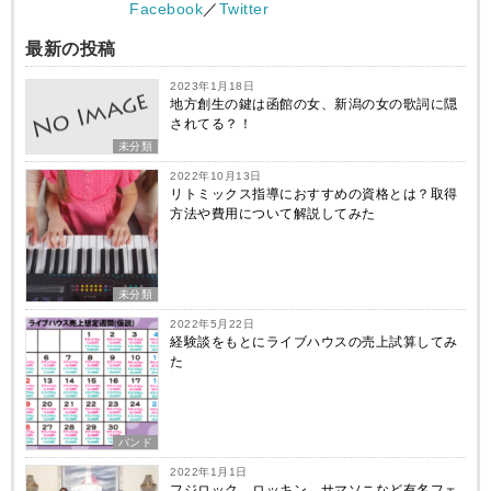
Facebook
／
Twitter
最新の投稿
2023年1月18日
地方創生の鍵は函館の女、新潟の女の歌詞に隠
されてる？！
未分類
2022年10月13日
リトミックス指導におすすめの資格とは？取得
方法や費用について解説してみた
未分類
2022年5月22日
経験談をもとにライブハウスの売上試算してみ
た
バンド
2022年1月1日
フジロック、ロッキン、サマソニなど有名フェ