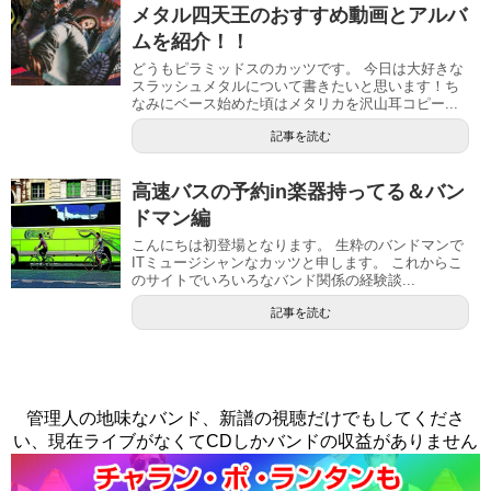
メタル四天王のおすすめ動画とアルバ
ムを紹介！！
どうもピラミッドスのカッツです。 今日は大好きな
スラッシュメタルについて書きたいと思います！ち
なみにベース始めた頃はメタリカを沢山耳コピー...
記事を読む
高速バスの予約in楽器持ってる＆バン
ドマン編
こんにちは初登場となります。 生粋のバンドマンで
ITミュージシャンなカッツと申します。 これからこ
のサイトでいろいろなバンド関係の経験談...
記事を読む
管理人の地味なバンド、新譜の視聴だけでもしてくださ
い、現在ライブがなくてCDしかバンドの収益がありません