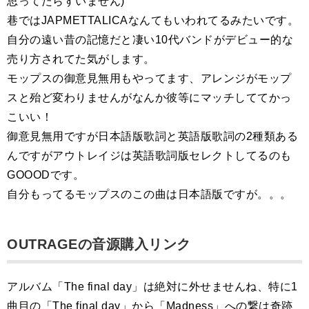
思ってたらすいません)
巷ではJAPMETTALICAなんてもいわれてるみたいです。
自分の遠い昔の記憶だと凄い10代バンドがデビュー的な
売り方されてた気がします。
モップスの御意見無用もやってます、アレンジがモップ
スと殆ど変わりませんがなんか彼等にマッチしててかっ
こいい！
御意見無用ですが日本語版歌詞と英語版歌詞の2種類ある
んですがアウトレイジは英語歌詞版セレクトしてるのも
GOOODです。
自分もってるモップスのこの曲は日本語版ですが。。。
OUTRAGEの音源購入リンク
アルバム「The final day」は絶対に外せませんね、特に1
曲目の「The final day」から「Madness」への繋は奇跡