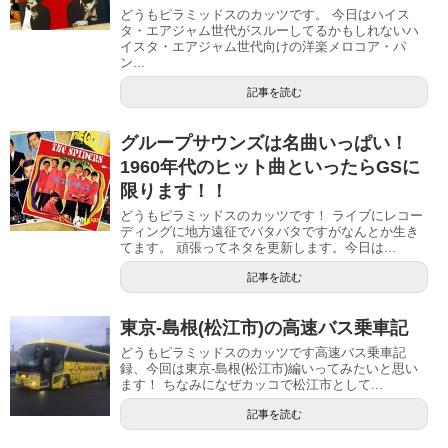
どうもピラミッドスのカッツです。 今日はハイス
タ・エアジャム世代がスルーしてるかもしれないハ
イスタ・エアジャム世代向けの洋楽メロコア・パ
ン...
記事を読む
グループサウンズは名曲いっぱい！
1960年代のヒット曲といったらGSに
限ります！！
どうもピラミッドスのカッツです！ ライブにレコー
ディングに地方遠征でバタバタですがなんとか生き
てます。 頑張ってネタを更新します。今日は...
記事を読む
東京-島根(松江市)の高速バス乗車記
どうもピラミッドスのカッツです高速バス乗車記
録、今回は東京-島根(松江市)編いってみたいと思い
ます！ ちなみになぜカッコで松江市として...
記事を読む