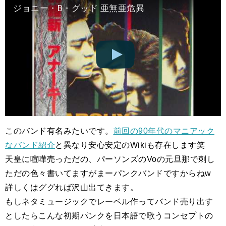
ジョニー・B・グッド 亜無亜危異
このバンド有名みたいです。
前回の90年代のマニアック
なバンド紹介
と異なり安心安定のWikiも存在します笑
天皇に喧嘩売っただの、パーソンズのVoの元旦那で刺し
ただの色々書いてますがまーパンクバンドですからねw
詳しくはググれば沢山出てきます。
もしネタミュージックでレーベル作ってバンド売り出す
としたらこんな初期パンクを日本語で歌うコンセプトの