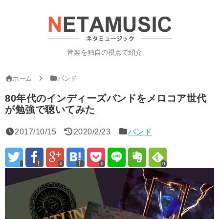
音楽を独自の視点で紹介
ホーム
バンド
80年代のインディーズバンドをメロコア世代
が勉強で聴いてみた
2017/10/15
2020/2/23
バンド
0
0
0