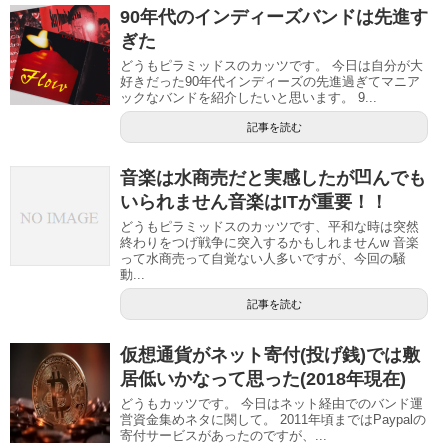
90年代のインディーズバンドは先進す
ぎた
どうもピラミッドスのカッツです。 今日は自分が大
好きだった90年代インディーズの先進過ぎてマニア
ックなバンドを紹介したいと思います。 9...
記事を読む
音楽は水商売だと実感したが凹んでも
いられません音楽はITが重要！！
どうもピラミッドスのカッツです、平和な時は突然
終わりをつげ戦争に突入するかもしれませんw 音楽
って水商売って自覚ない人多いですが、今回の騒
動...
記事を読む
仮想通貨がネット寄付(投げ銭)では敷
居低いかなって思った(2018年現在)
どうもカッツです。 今日はネット経由でのバンド運
営資金集めネタに関して。 2011年頃まではPaypalの
寄付サービスがあったのですが、...