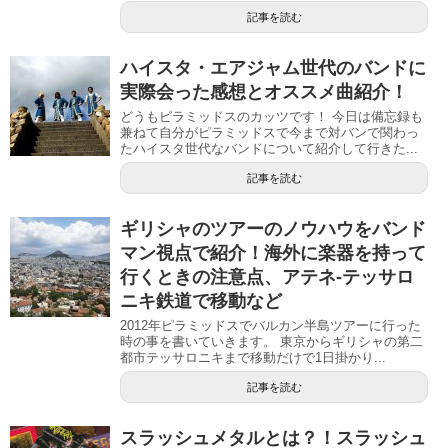
記事を読む
ハイスタ・エアジャム世代のバンドに
実際会った感想とオススメ曲紹介！
どうもピラミッドスのカッツです！ 今日は備忘録も
兼ねて自分がピラミッドスで今まで対バンで関わっ
たハイスタ世代なバンドについて紹介して行きた...
記事を読む
ギリシャのツアーのノウハウをバンド
マン視点で紹介！海外に楽器を持って
行くときの注意点、アテネ-テッサロ
ニキ鉄道で移動など
2012年ピラミッドスでバルカン半島ツアーに行った
時の事を書いていきます。 東京からギリシャの第二
都市テッサロニキまで移動だけで1日掛かり...
記事を読む
スラッシュメタルとは？！スラッシュ