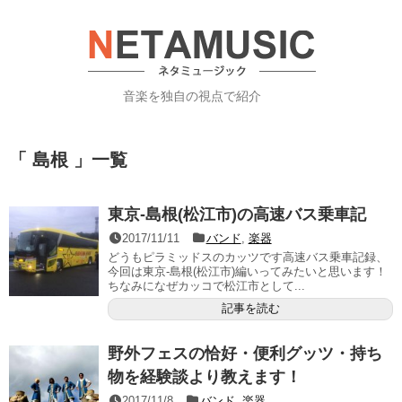
音楽を独自の視点で紹介
「 島根 」一覧
東京-島根(松江市)の高速バス乗車記
2017/11/11
バンド
,
楽器
どうもピラミッドスのカッツです高速バス乗車記録、
今回は東京-島根(松江市)編いってみたいと思います！
ちなみになぜカッコで松江市として...
記事を読む
野外フェスの恰好・便利グッツ・持ち
物を経験談より教えます！
2017/11/8
バンド
,
楽器