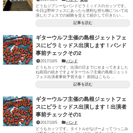
どうもジプシーなバンドピラミッドスのカッツです。
今日は野外フェスにあったら便利な持ち物について出
演したフェスでの経験を交えて紹介して行きたい...
記事を読む
ギターウルフ主催の島根ジェットフェ
スにピラミッドス出演します！バンド
事前チェックその2
2017/10/5
バンド
どうもカッツです。出演の日までにせまってきました
ね前回の続きですよギターウルフ主催の島根ジェット
フェス出演者事前予習大会！ 前回はこちら ...
記事を読む
ギターウルフ主催の島根ジェットフェ
スにピラミッドス出演します！出演者
事前チェックその1
2017/10/5
バンド
どうもカッツです。タイトルがなげーよってつっこみ